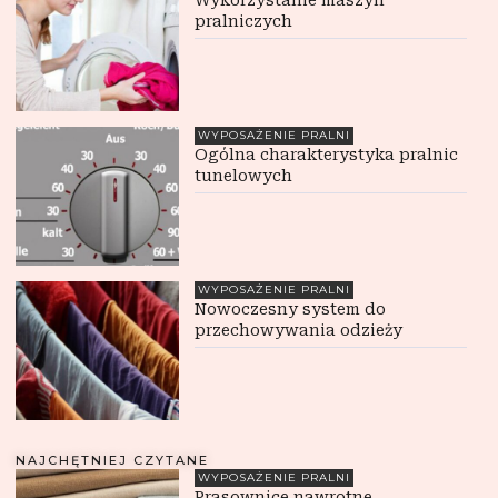
Wykorzystanie maszyn
pralniczych
WYPOSAŻENIE PRALNI
Ogólna charakterystyka pralnic
tunelowych
WYPOSAŻENIE PRALNI
Nowoczesny system do
przechowywania odzieży
NAJCHĘTNIEJ CZYTANE
WYPOSAŻENIE PRALNI
Prasownice nawrotne