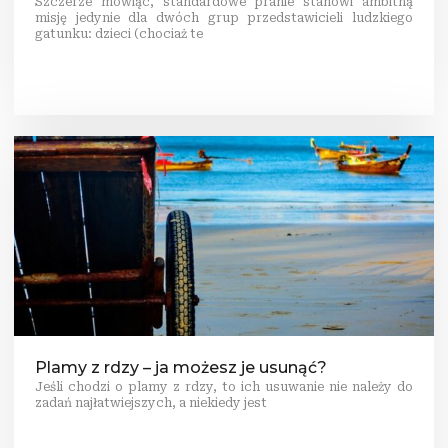
Szczerze mówiąc, standardowe pranie stanowi ambitną
misję jedynie dla dwóch grup przedstawicieli ludzkiego
gatunku: dzieci (chociaż te
Plamy z rdzy – ja możesz je usunąć?
Jeśli chodzi o plamy z rdzy, to ich usuwanie nie należy do
zadań najłatwiejszych, a niekiedy jest